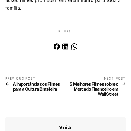
esses filmes prometem entretenimento para toda a
família.
FILMES
PREVIOUS POST
NEXT POST
A Importância dos Filmes
5 Melhores Filmes sobre o
para a Cultura Brasileira
Mercado Financeiro em
Wall Street
Vini Jr